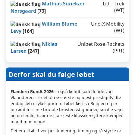
Mathias Sunekær
Lidl - Trek
(WT)
Norsgaard
[73]
William Blume
Uno-X Mobility
(WT)
Levy
[164]
Niklas
Unibet Rose Rockets
(PRT)
Larsen
[247]
Om Flandern Rundt
Ruten i Flandern Rundt 2026
Bergs og brosten – løbets DNA
En brutal finale
Hvem vinder Flandern Rundt 2026?
Favoritter til sejren
Danskere i Flandern Rundt 2026 ??
Hvad bliver afgørende?
Derfor skal du følge løbet
Flandern Rundt 2026
– også kendt som Ronde van
Vlaanderen – er et af de største og mest prestigefyldte
endagsløb i cykelsporten. Løbet køres i Belgien og er
berømt for sine brutale brostensstigninger, smalle veje
og en finale, hvor de stærkeste klassikerryttere kæmper
mand mod mand.
Det er et løb, hvor positionering, timing og rå styrke er