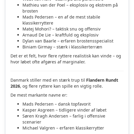
Mathieu van der Poel
– eksplosiv og ekstrem på
brosten
Mads Pedersen
– en af de mest stabile
klassikerryttere
Matej Mohori?
– taktisk snu og offensiv
Arnaud De Lie
– kraftfuld og eksplosiv
Dylan van Baarle
– erfaren brostensspecialist
Biniam Girmay
– stærk i klassikerterræn
Det er et felt, hvor flere ryttere realistisk kan vinde – og
hvor løbet ofte afgøres af marginaler.
Danmark stiller med en stærk trup til
Flandern Rundt
2026
, og flere ryttere kan spille en vigtig rolle.
De mest markante navne er:
Mads Pedersen
– dansk topfavorit
Kasper Asgreen
– tidligere vinder af løbet
Søren Kragh Andersen
– farlig i offensive
scenarier
Michael Valgren
– erfaren klassikerrytter