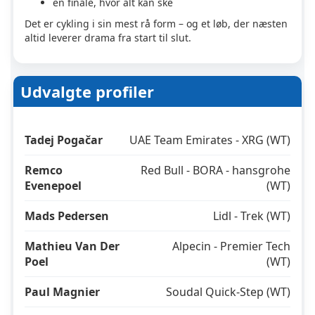
en finale, hvor alt kan ske
Det er cykling i sin mest rå form – og et løb, der næsten
altid leverer drama fra start til slut.
Udvalgte profiler
Tadej Pogačar
UAE Team Emirates - XRG (WT)
Remco
Red Bull - BORA - hansgrohe
Evenepoel
(WT)
Mads Pedersen
Lidl - Trek (WT)
Mathieu Van Der
Alpecin - Premier Tech
Poel
(WT)
Paul Magnier
Soudal Quick-Step (WT)