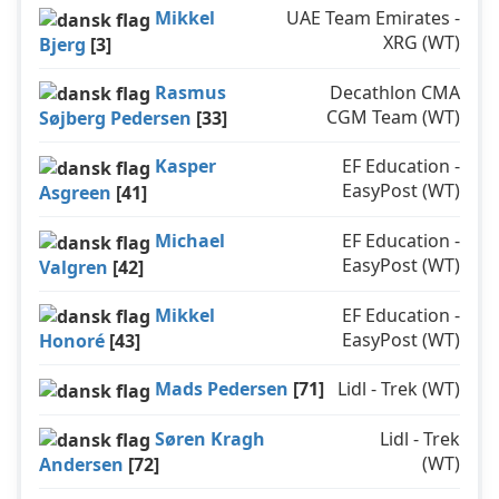
Mikkel
UAE Team Emirates -
XRG (WT)
Bjerg
[3]
Rasmus
Decathlon CMA
CGM Team (WT)
Søjberg Pedersen
[33]
Kasper
EF Education -
EasyPost (WT)
Asgreen
[41]
Michael
EF Education -
EasyPost (WT)
Valgren
[42]
Mikkel
EF Education -
EasyPost (WT)
Honoré
[43]
Mads Pedersen
[71]
Lidl - Trek (WT)
Søren Kragh
Lidl - Trek
(WT)
Andersen
[72]