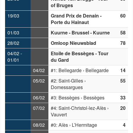
of Bruges
19/03
Grand Prix de Denain -
60
Porte du Hainaut
01/03
Kuurne - Brussel - Kuurne
58
28/02
Omloop Nieuwsblad
78
04/02 -
Etoile de Bessèges - Tour
01/01
du Gard
04/02
#1: Bellegarde › Bellegarde
14
05/02
#2: Saint-Gilles ›
55
Domessargues
06/02
#3: Bessèges › Bessèges
33
07/02
#4: Saint-Christol-lez-Alès ›
20
Vauvert
08/02
#0: Alès › L’Hermitage
4