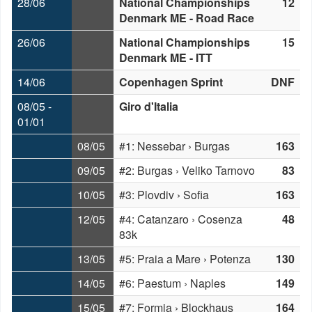
28/06
National Championships
12
Denmark ME - Road Race
26/06
National Championships
15
Denmark ME - ITT
14/06
Copenhagen Sprint
DNF
08/05 -
Giro d'Italia
01/01
08/05
#1: Nessebar › Burgas
163
09/05
#2: Burgas › Veliko Tarnovo
83
10/05
#3: Plovdiv › Sofia
163
12/05
#4: Catanzaro › Cosenza
48
83k
13/05
#5: Praia a Mare › Potenza
130
14/05
#6: Paestum › Naples
149
15/05
#7: Formia › Blockhaus
164