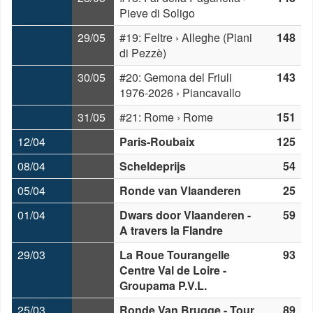
Pieve di Soligo
29/05
#19: Feltre › Alleghe (Piani
148
di Pezzè)
30/05
#20: Gemona del Friuli
143
1976-2026 › Piancavallo
31/05
#21: Rome › Rome
151
12/04
Paris-Roubaix
125
08/04
Scheldeprijs
54
05/04
Ronde van Vlaanderen
25
01/04
Dwars door Vlaanderen -
59
A travers la Flandre
29/03
La Roue Tourangelle
93
Centre Val de Loire -
Groupama P.V.L.
25/03
Ronde Van Brugge - Tour
89