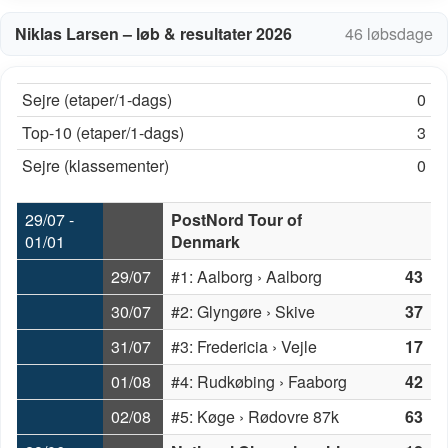
Niklas Larsen – løb & resultater 2026
46 løbsdage
Sejre (etaper/1-dags)
0
Top-10 (etaper/1-dags)
3
Sejre (klassementer)
0
29/07 -
PostNord Tour of
01/01
Denmark
29/07
#1: Aalborg › Aalborg
43
30/07
#2: Glyngøre › Skive
37
31/07
#3: Fredericia › Vejle
17
01/08
#4: Rudkøbing › Faaborg
42
02/08
#5: Køge › Rødovre 87k
63