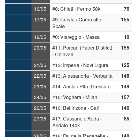
16/05
#8: Chieti › Fermo 58k
76
17/05
#9: Cervia › Corno alle
155
Scale
19/05
#0: Viareggio › Massa
10
20/05
#11: Porcari (Paper District)
155
› Chiavari
21/05
#12: Imperia › Novi Ligure
125
22/05
#13: Alessandria › Verbania
148
23/05
#14: Aosta › Pila (Gressan)
149
24/05
#15: Voghera › Milan
157
26/05
#16: Bellinzona › Carì
146
27/05
#17: Cassano d'Adda ›
85
Andalo 140k
28/05
#18: Fai della Paganella ›
148