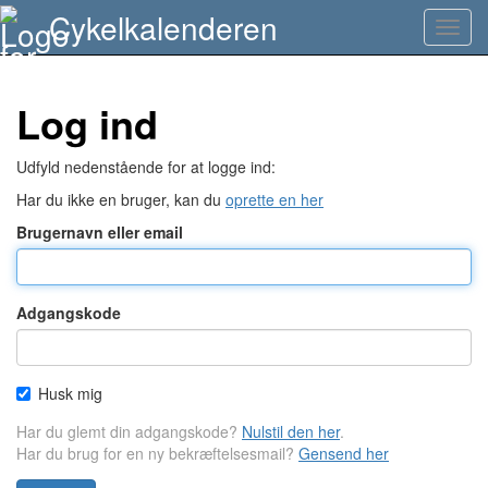
Danmark Rundt miniguide
Cykelkalenderen
Toggl
navig
Log ind
Udfyld nedenstående for at logge ind:
Har du ikke en bruger, kan du
oprette en her
Brugernavn eller email
Adgangskode
Husk mig
Har du glemt din adgangskode?
Nulstil den her
.
Har du brug for en ny bekræftelsesmail?
Gensend her