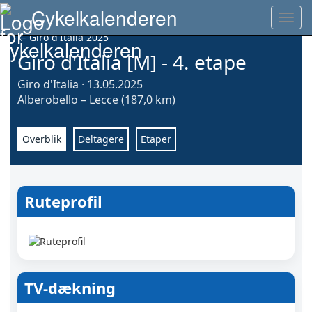
Danmark Rundt miniguide
Cykelkalenderen
Toggl
navig
← Giro d'Italia 2025
Giro d'Italia [M] - 4. etape
Giro d'Italia · 13.05.2025
Alberobello – Lecce (187,0 km)
Overblik
Deltagere
Etaper
Ruteprofil
TV-dækning