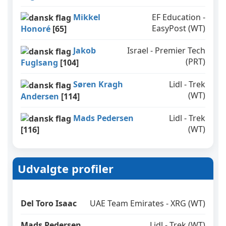
Mikkel
EF Education -
EasyPost (WT)
Honoré
[65]
Jakob
Israel - Premier Tech
(PRT)
Fuglsang
[104]
Søren Kragh
Lidl - Trek
(WT)
Andersen
[114]
Mads Pedersen
Lidl - Trek
(WT)
[116]
Udvalgte profiler
Del Toro Isaac
UAE Team Emirates - XRG (WT)
Mads Pedersen
Lidl - Trek (WT)