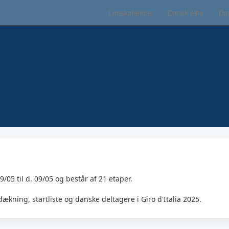
Danmark Rundt miniguide
Løbskalender
Dansk elite
Da
09/05 til d. 09/05 og består af 21 etaper.
dækning, startliste og danske deltagere i Giro d'Italia 2025.