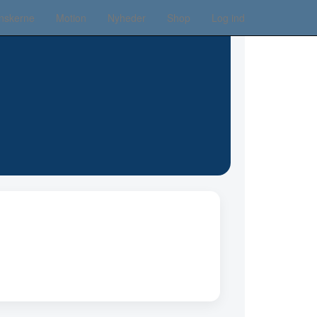
nskerne
Motion
Nyheder
Shop
Log ind