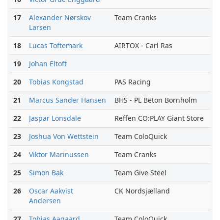
17
Alexander Nørskov
Team Cranks
Larsen
18
Lucas Toftemark
AIRTOX - Carl Ras
19
Johan Eltoft
20
Tobias Kongstad
PAS Racing
21
Marcus Sander Hansen
BHS - PL Beton Bornholm
22
Jaspar Lonsdale
Reffen CO:PLAY Giant Store
23
Joshua Von Wettstein
Team ColoQuick
24
Viktor Marinussen
Team Cranks
25
Simon Bak
Team Give Steel
26
Oscar Aakvist
CK Nordsjælland
Andersen
27
Tobias Aagaard
Team ColoQuick