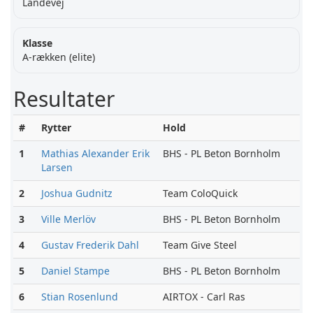
Landevej
Klasse
A-rækken (elite)
Resultater
#
Rytter
Hold
1
Mathias Alexander Erik
BHS - PL Beton Bornholm
Larsen
2
Joshua Gudnitz
Team ColoQuick
3
Ville Merlöv
BHS - PL Beton Bornholm
4
Gustav Frederik Dahl
Team Give Steel
5
Daniel Stampe
BHS - PL Beton Bornholm
6
Stian Rosenlund
AIRTOX - Carl Ras