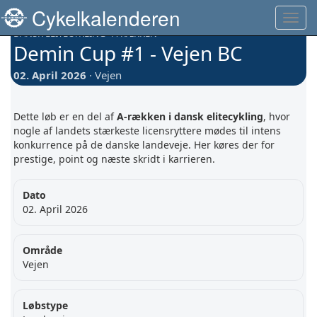
Danmark Rundt miniguide
Cykelkalenderen
Toggl
navig
DANSK ELITECYKLING · A-RÆKKEN
Demin Cup #1 - Vejen BC
02. April 2026
· Vejen
Dette løb er en del af
A-rækken i dansk elitecykling
, hvor
nogle af landets stærkeste licensryttere mødes til intens
konkurrence på de danske landeveje. Her køres der for
prestige, point og næste skridt i karrieren.
Dato
02. April 2026
Område
Vejen
Løbstype