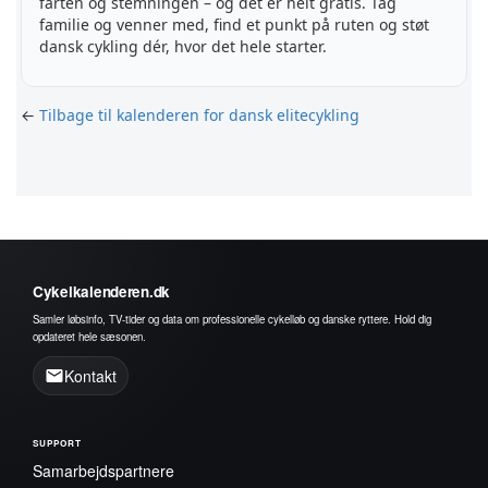
farten og stemningen – og det er helt gratis. Tag
familie og venner med, find et punkt på ruten og støt
dansk cykling dér, hvor det hele starter.
←
Tilbage til kalenderen for dansk elitecykling
Cykelkalenderen.dk
Samler løbsinfo, TV-tider og data om professionelle cykelløb og danske ryttere. Hold dig
opdateret hele sæsonen.
Kontakt
SUPPORT
Samarbejdspartnere