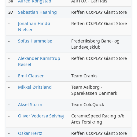
36
Alfred Kongstad
AIRTOX - Carl Ras
37
Sebastian Haaning
Reffen CO:PLAY Giant Store
-
Jonathan Hindø
Reffen CO:PLAY Giant Store
Nielsen
-
Sofus Hammelsø
Frederiksberg Bane- og
Landevejsklub
-
Alexander Kamstrup
Reffen CO:PLAY Giant Store
Røssel
-
Emil Clausen
Team Cranks
-
Mikkel Øritsland
Team Aalborg -
Sparekassen Danmark
-
Aksel Storm
Team ColoQuick
-
Oliver Vedersø Sølvhøj
CeramicSpeed Racing p/b
Aros Forsikring
-
Oskar Hertz
Reffen CO:PLAY Giant Store