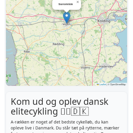
×
Startområde
Leaflet
|
© OpenStreetMap
Kom ud og oplev dansk
elitecykling 🚴‍♂️🇩🇰
A-rækken er noget af det bedste cykelløb, du kan
opleve live i Danmark. Du står tæt på rytterne, mærker