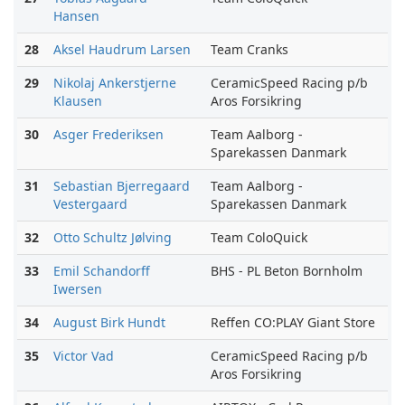
Hansen
28
Aksel Haudrum Larsen
Team Cranks
29
Nikolaj Ankerstjerne
CeramicSpeed Racing p/b
Klausen
Aros Forsikring
30
Asger Frederiksen
Team Aalborg -
Sparekassen Danmark
31
Sebastian Bjerregaard
Team Aalborg -
Vestergaard
Sparekassen Danmark
32
Otto Schultz Jølving
Team ColoQuick
33
Emil Schandorff
BHS - PL Beton Bornholm
Iwersen
34
August Birk Hundt
Reffen CO:PLAY Giant Store
35
Victor Vad
CeramicSpeed Racing p/b
Aros Forsikring