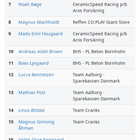
7
Noah Bøge
CeramicSpeed Racing p/b
Aros Forsikring
8
Magnus Machholdt
Reffen CO:PLAY Giant Store
9
Mads-Emil Hougaard
CeramicSpeed Racing p/b
Aros Forsikring
10
Andreas Aidel Brixen
BHS - PL Beton Bornholm
11
Boas Lysgaard
BHS - PL Beton Bornholm
12
Lucca Bennetzen
Team Aalborg -
Sparekassen Danmark
13
Mathias Post
Team Aalborg -
Sparekassen Danmark
14
Linus Østdal
Team Cranks
15
Magnus Gimsing
Team Cranks
Åhman
16
Victor Grue Enggaard