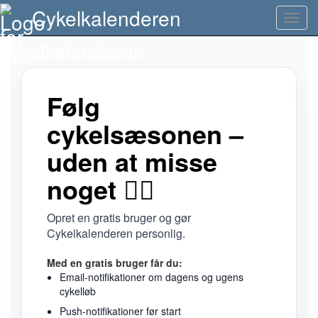
Danmark Rundt miniguide
Cykelkalenderen
Toggl
navig
Følg
cykelsæsonen –
uden at misse
noget 🚴‍♂️
Opret en gratis bruger og gør
Cykelkalenderen personlig.
Med en gratis bruger får du:
Email-notifikationer om dagens og ugens
cykelløb
Push-notifikationer før start