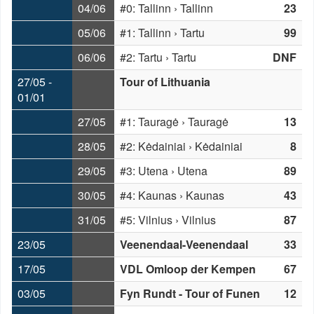
04/06
#0: Tallinn › Tallinn
23
05/06
#1: Tallinn › Tartu
99
06/06
#2: Tartu › Tartu
DNF
27/05 -
Tour of Lithuania
01/01
27/05
#1: Tauragė › Tauragė
13
28/05
#2: Kėdainiai › Kėdainiai
8
29/05
#3: Utena › Utena
89
30/05
#4: Kaunas › Kaunas
43
31/05
#5: Vilnius › Vilnius
87
23/05
Veenendaal-Veenendaal
33
17/05
VDL Omloop der Kempen
67
03/05
Fyn Rundt - Tour of Funen
12