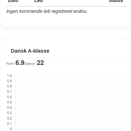
Dato
Løb
Status
Ingen kommende løb registreret endnu.
Dansk A-klasse
6.9
22
Form
Sæson