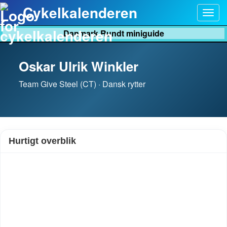
Cykelkalenderen
Togg
navig
Danmark Rundt miniguide
Oskar Ulrik Winkler
Team Give Steel (CT) · Dansk rytter
Hurtigt overblik