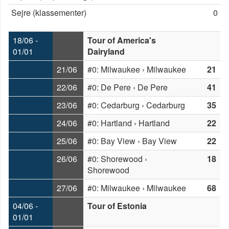
Sejre (klassementer)
0
18/06 -
Tour of America's
01/01
Dairyland
21/06
#0: Milwaukee › Milwaukee
21
22/06
#0: De Pere › De Pere
41
23/06
#0: Cedarburg › Cedarburg
35
24/06
#0: Hartland › Hartland
22
25/06
#0: Bay View › Bay View
22
26/06
#0: Shorewood ›
18
Shorewood
27/06
#0: Milwaukee › Milwaukee
68
04/06 -
Tour of Estonia
01/01