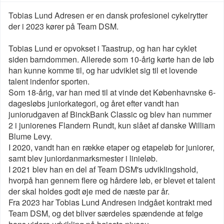
Tobias Lund Adresen er en dansk profesionel cykelrytter
der i 2023 kører på Team DSM.
Tobias Lund er opvokset i Taastrup, og han har cyklet
siden barndommen. Allerede som 10-årig kørte han de løb
han kunne komme til, og har udviklet sig til et lovende
talent indenfor sporten.
Som 18-årig, var han med til at vinde det Københavnske 6-
dagesløbs juniorkategori, og året efter vandt han
juniorudgaven af BinckBank Classic og blev han nummer
2 i juniorenes Flandern Rundt, kun slået af danske William
Blume Levy.
I 2020, vandt han en række etaper og etapeløb for juniorer,
samt blev juniordanmarksmester i linieløb.
I 2021 blev han en del af Team DSM's udviklingshold,
hvorpå han gennem flere og hårdere løb, er blevet et talent
der skal holdes godt øje med de næste par år.
Fra 2023 har Tobias Lund Andresen indgået kontrakt med
Team DSM, og det bliver særdeles spændende at følge