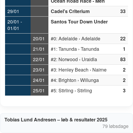
Ocean Road Race - Men
29/01
Cadel's Criterium
33
20/01 -
Santos Tour Down Under
01/01
20/01
#0: Adelaide › Adelaide
22
21/01
#1: Tanunda › Tanunda
1
22/01
#2: Norwood › Uraidla
83
23/01
#3: Henley Beach › Nairne
2
24/01
#4: Brighton › Willunga
2
25/01
#5: Stirling › Stirling
3
Tobias Lund Andresen – løb & resultater 2025
79 løbsdage