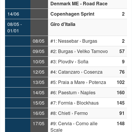
Denmark ME - Road Race
14/06
Copenhagen Sprint
2
08/05 -
Giro d'Italia
01/01
08/05
#1: Nessebar › Burgas
2
09/05
#2: Burgas › Veliko Tarnovo
57
10/05
#3: Plovdiv › Sofia
9
12/05
#4: Catanzaro › Cosenza
76
13/05
#5: Praia a Mare › Potenza
102
14/05
#6: Paestum › Naples
160
15/05
#7: Formia › Blockhaus
145
16/05
#8: Chieti › Fermo
91
17/05
#9: Cervia › Corno alle
148
Scale