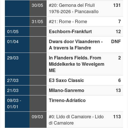
30/05
#20: Gemona del Friuli
131
1976-2026 › Piancavallo
31/05
#21: Rome › Rome
7
01/05
Eschborn-Frankfurt
12
01/04
Dwars door Vlaanderen -
DNF
A travers la Flandre
29/03
In Flanders Fields. From
2
Middelkerke to Wevelgem
ME
27/03
E3 Saxo Classic
6
21/03
Milano-Sanremo
13
09/03 -
Tirreno-Adriatico
01/01
09/03
#0: Lido di Camaiore › Lido
113
di Camaiore