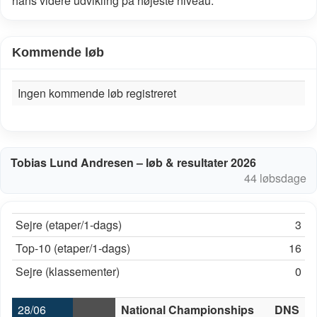
hans videre udvikling på højeste niveau.
Kommende løb
Ingen kommende løb registreret
Tobias Lund Andresen – løb & resultater 2026
44 løbsdage
Sejre (etaper/1-dags)
3
Top-10 (etaper/1-dags)
16
Sejre (klassementer)
0
28/06
National Championships
DNS