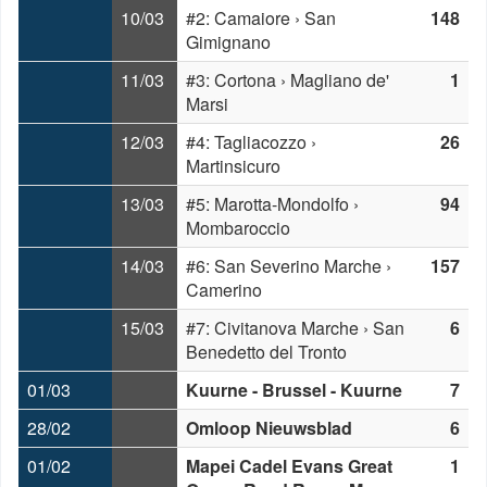
10/03
#2: Camaiore › San
148
Gimignano
11/03
#3: Cortona › Magliano de'
1
Marsi
12/03
#4: Tagliacozzo ›
26
Martinsicuro
13/03
#5: Marotta-Mondolfo ›
94
Mombaroccio
14/03
#6: San Severino Marche ›
157
Camerino
15/03
#7: Civitanova Marche › San
6
Benedetto del Tronto
01/03
Kuurne - Brussel - Kuurne
7
28/02
Omloop Nieuwsblad
6
01/02
Mapei Cadel Evans Great
1