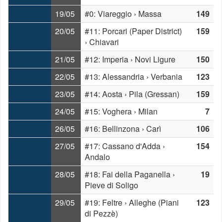
19/05
#0: Viareggio › Massa
149
20/05
#11: Porcari (Paper District)
159
› Chiavari
21/05
#12: Imperia › Novi Ligure
150
22/05
#13: Alessandria › Verbania
123
23/05
#14: Aosta › Pila (Gressan)
159
24/05
#15: Voghera › Milan
7
26/05
#16: Bellinzona › Carì
106
27/05
#17: Cassano d'Adda ›
154
Andalo
28/05
#18: Fai della Paganella ›
19
Pieve di Soligo
29/05
#19: Feltre › Alleghe (Piani
123
di Pezzè)