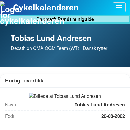
Cykelkalenderen
Togg
navig
Danmark Rundt miniguide
Tobias Lund Andresen
Decathlon CMA CGM Team (WT) · Dansk rytter
Hurtigt overblik
Navn
Tobias Lund Andresen
Født
20-08-2002
UCI-rang: 18