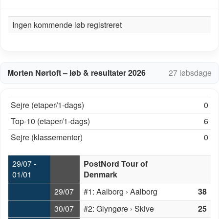
Ingen kommende løb registreret
Morten Nørtoft – løb & resultater 2026
27 løbsdage
Sejre (etaper/1-dags)
0
Top-10 (etaper/1-dags)
6
Sejre (klassementer)
0
29/07 -
PostNord Tour of
01/01
Denmark
29/07
#1: Aalborg › Aalborg
38
30/07
#2: Glyngøre › Skive
25