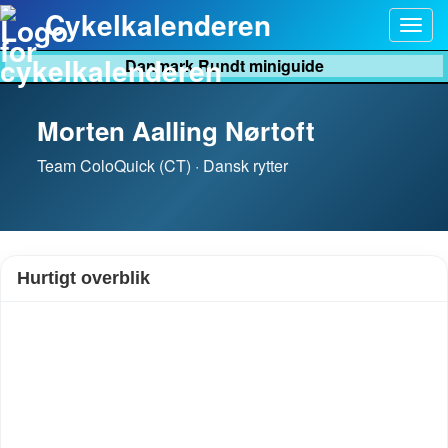
Cykelkalenderen
Togg
navig
Danmark Rundt miniguide
Morten Aalling Nørtoft
Team ColoQuick (CT) · Dansk rytter
Hurtigt overblik