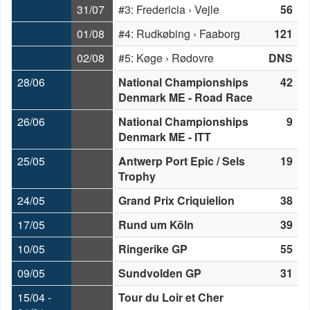
31/07
#3: Fredericia › Vejle
56
01/08
#4: Rudkøbing › Faaborg
121
02/08
#5: Køge › Rødovre
DNS
28/06
National Championships
42
Denmark ME - Road Race
26/06
National Championships
9
Denmark ME - ITT
25/05
Antwerp Port Epic / Sels
19
Trophy
24/05
Grand Prix Criquielion
38
17/05
Rund um Köln
39
10/05
Ringerike GP
55
09/05
Sundvolden GP
31
15/04 -
Tour du Loir et Cher