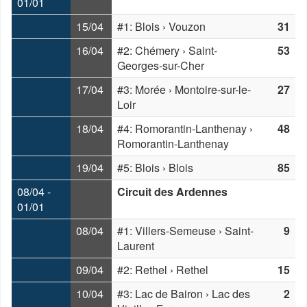
01/01
15/04
#1: Blois › Vouzon
31
16/04
#2: Chémery › Saint-
53
Georges-sur-Cher
17/04
#3: Morée › Montoire-sur-le-
27
Loir
18/04
#4: Romorantin-Lanthenay ›
48
Romorantin-Lanthenay
19/04
#5: Blois › Blois
85
08/04 -
Circuit des Ardennes
01/01
08/04
#1: Villers-Semeuse › Saint-
9
Laurent
09/04
#2: Rethel › Rethel
15
10/04
#3: Lac de Bairon › Lac des
2