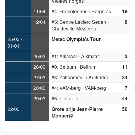
Vieilles Forges
11/04
#4: Fromelennes › Hargnies
19
12/04
#5: Centre Leclerc Sedan ›
8
Charleville-Mézières
25/03 -
Metec Olympia's Tour
01/01
25/03
#1: Alkmaar › Alkmaar
3
26/03
#0: Beltrum › Beltrum
11
27/03
#3: Zaltbommel › Kerkdriel
34
28/03
#4: VAM-berg › VAM-berg
7
29/03
#5: Tiel › Tiel
44
22/03
Grote prijs Jean-Pierre
50
Monserí©