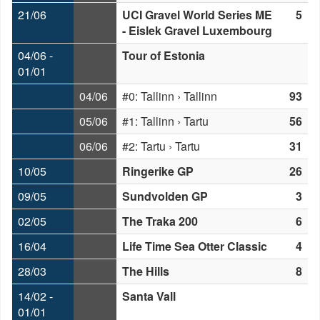
21/06
UCI Gravel World Series ME
5
- Eislek Gravel Luxembourg
04/06 -
Tour of Estonia
01/01
04/06
#0: Tallinn › Tallinn
93
05/06
#1: Tallinn › Tartu
56
06/06
#2: Tartu › Tartu
31
10/05
Ringerike GP
26
09/05
Sundvolden GP
3
02/05
The Traka 200
6
16/04
Life Time Sea Otter Classic
4
28/03
The Hills
8
14/02 -
Santa Vall
01/01