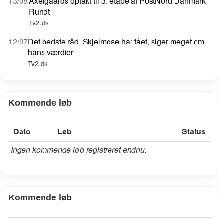
13/08
Axelgaards optakt til 3. etape af PostNord Danmark
Rundt
Tv2.dk
12/07
Det bedste råd, Skjelmose har fået, siger meget om
hans værdier
Tv2.dk
Kommende løb
Dato
Løb
Status
Ingen kommende løb registreret endnu.
Kommende løb