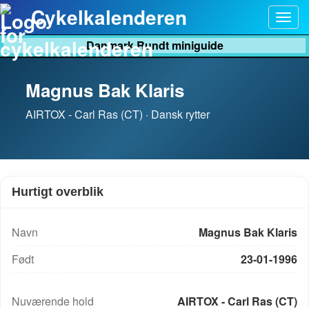
Cykelkalenderen
Togg
navig
Danmark Rundt miniguide
Magnus Bak Klaris
AIRTOX - Carl Ras (CT) · Dansk rytter
Hurtigt overblik
Navn
Magnus Bak Klaris
Født
23-01-1996
UCI-rang: 1488
Nuværende hold
AIRTOX - Carl Ras (CT)