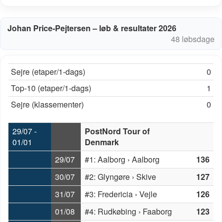
Johan Price-Pejtersen – løb & resultater 2026
48 løbsdage
Sejre (etaper/1-dags)
0
Top-10 (etaper/1-dags)
1
Sejre (klassementer)
0
29/07 -
PostNord Tour of
01/01
Denmark
29/07
#1: Aalborg › Aalborg
136
30/07
#2: Glyngøre › Skive
127
31/07
#3: Fredericia › Vejle
126
01/08
#4: Rudkøbing › Faaborg
123