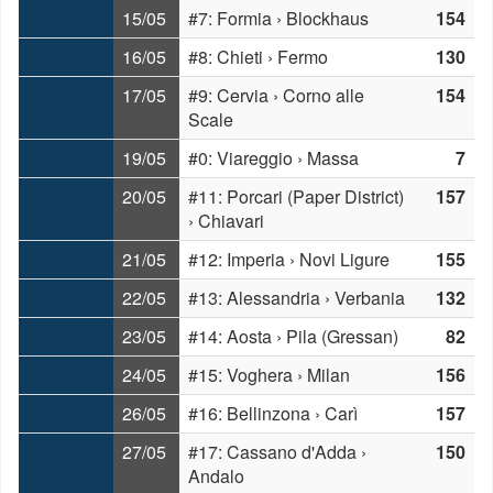
15/05
#7: Formia › Blockhaus
154
16/05
#8: Chieti › Fermo
130
17/05
#9: Cervia › Corno alle
154
Scale
19/05
#0: Viareggio › Massa
7
20/05
#11: Porcari (Paper District)
157
› Chiavari
21/05
#12: Imperia › Novi Ligure
155
22/05
#13: Alessandria › Verbania
132
23/05
#14: Aosta › Pila (Gressan)
82
24/05
#15: Voghera › Milan
156
26/05
#16: Bellinzona › Carì
157
27/05
#17: Cassano d'Adda ›
150
Andalo