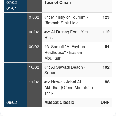
07/02 -
Tour of Oman
01/01
07/02
#1: Ministry of Tourism ›
123
Bimmah Sink Hole
08/02
#2: Al Rustaq Fort › Yitti
112
Hills
09/02
#3: Samail "Al Fayhaa
64
Resthouse" › Eastern
Mountain
10/02
#4: Al Sawadi Beach ›
102
Sohar
11/02
#5: Nizwa › Jabal Al
88
Akhdhar (Green Mountain)
111k
06/02
Muscat Classic
DNF