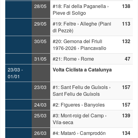
28/05
#18: Fai della Paganella ›
138
Pieve di Soligo
29/05
#19: Feltre › Alleghe (Piani
113
di Pezzè)
30/05
#20: Gemona del Friuli
132
1976-2026 › Piancavallo
31/05
#21: Rome › Rome
47
23/03 -
Volta Ciclista a Catalunya
01/01
23/03
#1: Sant Feliu de Guíxols ›
157
Sant Feliu de Guíxols
24/03
#2: Figueres › Banyoles
157
25/03
#3: Mont-roig del Camp ›
139
Vila-seca
26/03
#4: Mataró › Camprodón
134