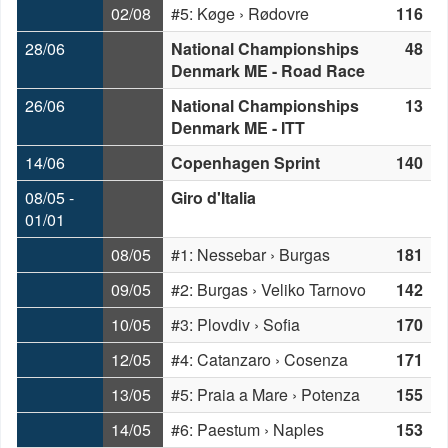
02/08
#5: Køge › Rødovre
116
28/06
National Championships
48
Denmark ME - Road Race
26/06
National Championships
13
Denmark ME - ITT
14/06
Copenhagen Sprint
140
08/05 -
Giro d'Italia
01/01
08/05
#1: Nessebar › Burgas
181
09/05
#2: Burgas › Veliko Tarnovo
142
10/05
#3: Plovdiv › Sofia
170
12/05
#4: Catanzaro › Cosenza
171
13/05
#5: Praia a Mare › Potenza
155
14/05
#6: Paestum › Naples
153