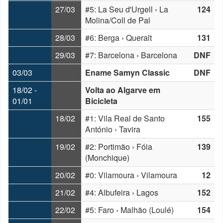
27/03
#5: La Seu d'Urgell › La
124
Molina/Coll de Pal
28/03
#6: Berga › Queralt
131
29/03
#7: Barcelona › Barcelona
DNF
03/03
Ename Samyn Classic
DNF
18/02 -
Volta ao Algarve em
01/01
Bicicleta
18/02
#1: Vila Real de Santo
155
António › Tavira
19/02
#2: Portimão › Fóia
139
(Monchique)
20/02
#0: Vilamoura › Vilamoura
12
21/02
#4: Albufeira › Lagos
152
22/02
#5: Faro › Malhão (Loulé)
154