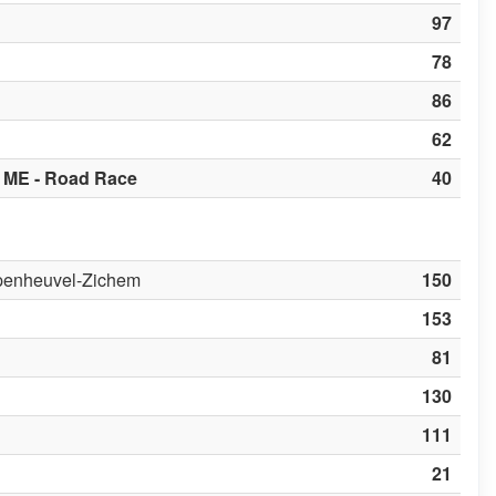
97
78
86
62
 ME - Road Race
40
penheuvel-Zichem
150
153
81
130
111
21