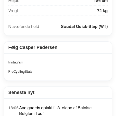
Højde
186 cm
Vægt
74 kg
UCI-rang: 601
Nuværende hold
Soudal Quick-Step (WT)
Følg Casper Pedersen
Instagram
ProCyclingStats
Seneste nyt
18/06
Axelgaards optakt til 3. etape af Baloise
Belgium Tour