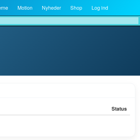
rne
Motion
Nyheder
Shop
Log ind
Status