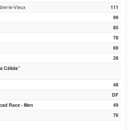
ier-le-Vieux
111
99
85
78
69
28
a Cálida”
48
DF
oad Race - Men
49
76