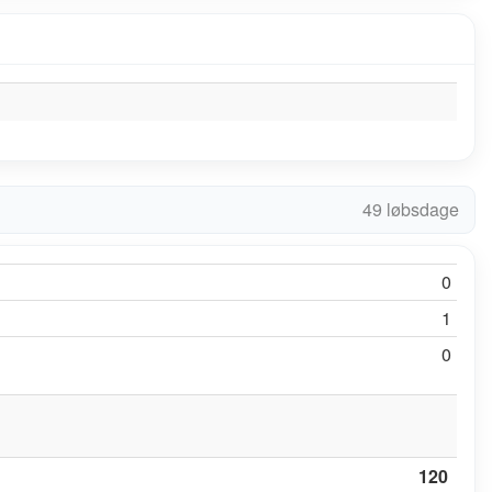
49 løbsdage
0
1
0
120