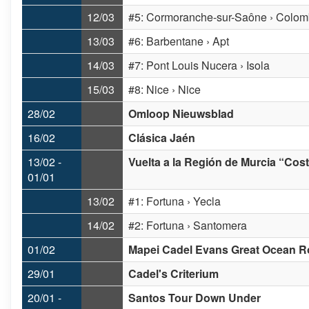
12/03
#5: Cormoranche-sur-Saône › Colomb
13/03
#6: Barbentane › Apt
14/03
#7: Pont Louis Nucera › Isola
15/03
#8: Nice › Nice
28/02
Omloop Nieuwsblad
16/02
Clásica Jaén
13/02 -
Vuelta a la Región de Murcia “Cost
01/01
13/02
#1: Fortuna › Yecla
14/02
#2: Fortuna › Santomera
01/02
Mapei Cadel Evans Great Ocean R
29/01
Cadel's Criterium
20/01 -
Santos Tour Down Under