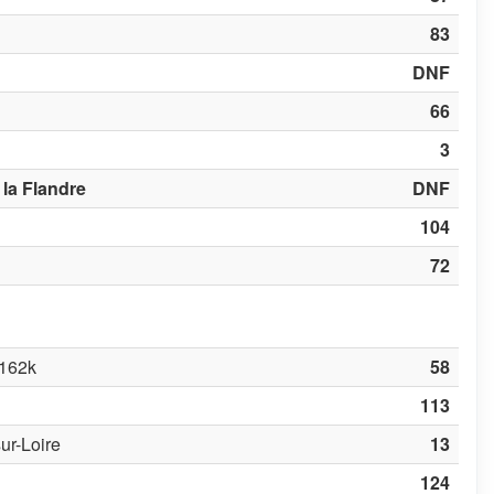
83
DNF
66
3
 la Flandre
DNF
104
72
 162k
58
113
ur-Loire
13
124