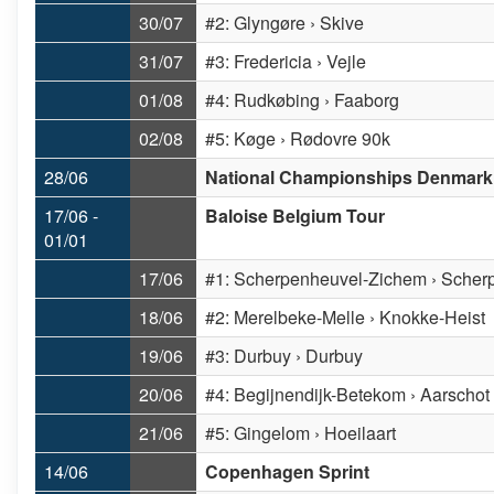
30/07
#2: Glyngøre › Skive
31/07
#3: Fredericia › Vejle
01/08
#4: Rudkøbing › Faaborg
02/08
#5: Køge › Rødovre 90k
28/06
National Championships Denmark
17/06 -
Baloise Belgium Tour
01/01
17/06
#1: Scherpenheuvel-Zichem › Scher
18/06
#2: Merelbeke-Melle › Knokke-Heist
19/06
#3: Durbuy › Durbuy
20/06
#4: Begijnendijk-Betekom › Aarschot
21/06
#5: Gingelom › Hoeilaart
14/06
Copenhagen Sprint