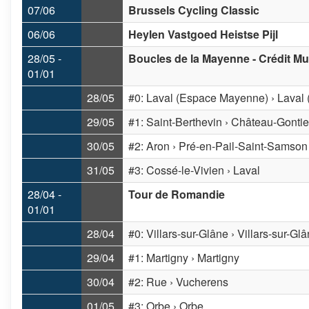
07/06
Brussels Cycling Classic
06/06
Heylen Vastgoed Heistse Pijl
28/05 -
Boucles de la Mayenne - Crédit Mu
01/01
28/05
#0: Laval (Espace Mayenne) › Laval
29/05
#1: Saint-Berthevin › Château-Gonti
30/05
#2: Aron › Pré-en-Pail-Saint-Samson
31/05
#3: Cossé-le-Vivien › Laval
28/04 -
Tour de Romandie
01/01
28/04
#0: Villars-sur-Glâne › Villars-sur-Gl
29/04
#1: Martigny › Martigny
30/04
#2: Rue › Vucherens
01/05
#3: Orbe › Orbe