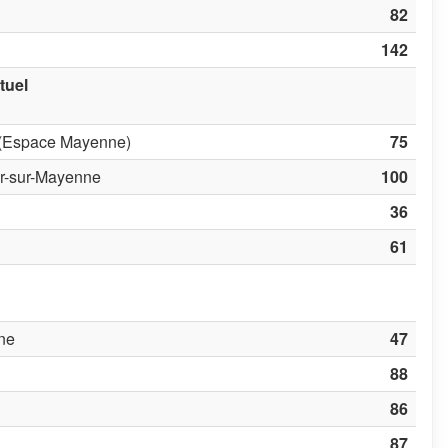
82
142
tuel
 (Espace Mayenne)
75
er-sur-Mayenne
100
36
61
âne
47
88
86
87