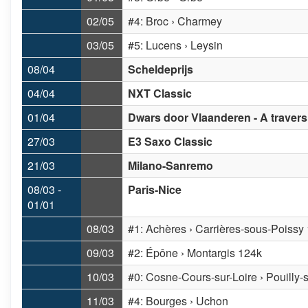
02/05
#4: Broc › Charmey
03/05
#5: Lucens › Leysin
08/04
Scheldeprijs
04/04
NXT Classic
01/04
Dwars door Vlaanderen - A travers
27/03
E3 Saxo Classic
21/03
Milano-Sanremo
08/03 -
Paris-Nice
01/01
08/03
#1: Achères › Carrières-sous-Poissy
09/03
#2: Épône › Montargis 124k
10/03
#0: Cosne-Cours-sur-Loire › Pouilly-s
11/03
#4: Bourges › Uchon