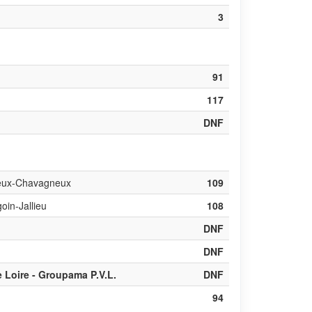
3
91
117
DNF
ieux-Chavagneux
109
oin-Jallieu
108
DNF
DNF
 Loire - Groupama P.V.L.
DNF
94