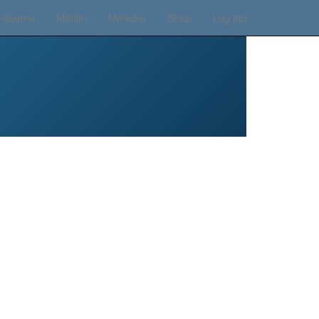
nskerne
Motion
Nyheder
Shop
Log ind