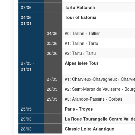
07/06
Tartu Rattaralli
04/06 -
Tour of Estonia
01/01
04/06
#0: Tallinn › Tallinn
05/06
#1: Tallinn › Tartu
06/06
#2: Tartu › Tartu
27/05 -
Alpes Isère Tour
01/01
27/05
#1: Charvieux-Chavagneux › Charv
28/05
#2: Saint-Martin de Vaulserre › Bourg
29/05
#3: Arandon-Passins › Corbas
25/05
Paris - Troyes
29/03
La Roue Tourangelle Centre Val de
28/03
Classic Loire Atlantique