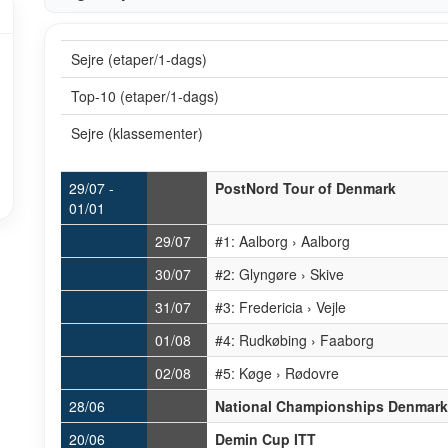
Sejre (etaper/1-dags)
Top-10 (etaper/1-dags)
Sejre (klassementer)
29/07 -
PostNord Tour of Denmark
01/01
29/07
#1: Aalborg › Aalborg
30/07
#2: Glyngøre › Skive
31/07
#3: Fredericia › Vejle
01/08
#4: Rudkøbing › Faaborg
02/08
#5: Køge › Rødovre
28/06
National Championships Denmark
20/06
Demin Cup ITT