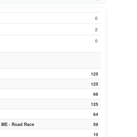
0
2
0
125
125
66
125
64
 ME - Road Race
59
10