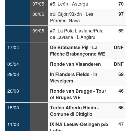
07/05
#5: León › Astorga
70
08/05
#6: Gijón/Xixón › Les
97
Praeres. Nava
09/05
#7: La Pola Llaviana/Pola
69
de Laviana › L'Angliru
17/04
De Brabantse Pijl - La
DNF
Flèche Brabançonne WE
05/04
Ronde van Vlaanderen
DNF
29/03
In Flanders Fields - In
69
Wevelgem
26/03
Ronde van Brugge - Tour
46
of Bruges WE
15/03
Trofeo Alfredo Binda -
66
Comune di Cittiglio
11/03
IXINA Leeuw-Oetingen p/b
47
Lotto