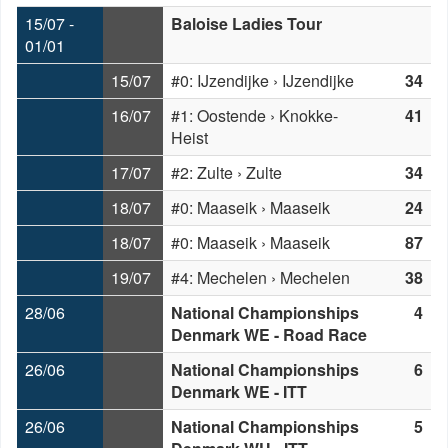
15/07 -
Baloise Ladies Tour
01/01
15/07
#0: IJzendijke › IJzendijke
34
16/07
#1: Oostende › Knokke-
41
Heist
17/07
#2: Zulte › Zulte
34
18/07
#0: Maaseik › Maaseik
24
18/07
#0: Maaseik › Maaseik
87
19/07
#4: Mechelen › Mechelen
38
28/06
National Championships
4
Denmark WE - Road Race
26/06
National Championships
6
Denmark WE - ITT
26/06
National Championships
5