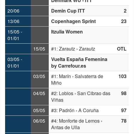
Denmark WU - ITT
20/06
Demin Cup ITT
2
13/06
Copenhagen Sprint
23
15/05 -
Itzulia Women
01/01
15/05
#1: Zarautz › Zarautz
OTL
03/05 -
Vuelta España Femenina
01/01
by Carrefour.es
03/05
#1: Marín › Salvaterra de
103
Miño
04/05
#2: Lobios › San Cibrao das
98
Viñas
05/05
#3: Padrón › A Coruña
97
06/05
#4: Monforte de Lemos ›
78
Antas de Ulla