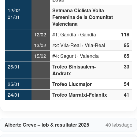
12/02 -
Setmana Ciclista Volta
01/01
Femenina de la Comunitat
Valenciana
12/02
#1: Gandia › Gandia
118
13/02
#2: Vila-Real › Vila-Real
95
15/02
#4: Sagunt › Valencia
65
26/01
Trofeo Binissalem-
33
Andratx
25/01
Trofeo Llucmajor
54
24/01
Trofeo Marratxi-Felanitx
41
Alberte Greve – løb & resultater 2025
40 løbsdage