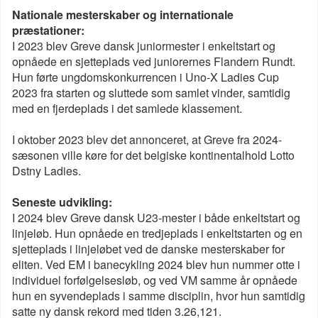
Nationale mesterskaber og internationale
præstationer:
I 2023 blev Greve dansk juniormester i enkeltstart og
opnåede en sjetteplads ved juniorernes Flandern Rundt.
Hun førte ungdomskonkurrencen i Uno-X Ladies Cup
2023 fra starten og sluttede som samlet vinder, samtidig
med en fjerdeplads i det samlede klassement.
I oktober 2023 blev det annonceret, at Greve fra 2024-
sæsonen ville køre for det belgiske kontinentalhold Lotto
Dstny Ladies.
Seneste udvikling:
I 2024 blev Greve dansk U23-mester i både enkeltstart og
linjeløb. Hun opnåede en tredjeplads i enkeltstarten og en
sjetteplads i linjeløbet ved de danske mesterskaber for
eliten. Ved EM i banecykling 2024 blev hun nummer otte i
individuel forfølgelsesløb, og ved VM samme år opnåede
hun en syvendeplads i samme disciplin, hvor hun samtidig
satte ny dansk rekord med tiden 3.26,121.