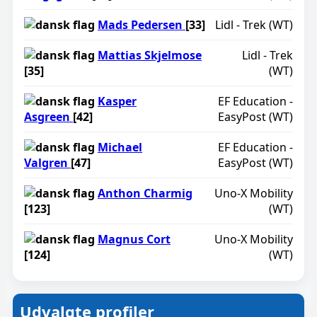
Mads Pedersen
[33]
Lidl - Trek (WT)
Mattias Skjelmose
Lidl - Trek
[35]
(WT)
Kasper
EF Education -
Asgreen
[42]
EasyPost (WT)
Michael
EF Education -
Valgren
[47]
EasyPost (WT)
Anthon Charmig
Uno-X Mobility
[123]
(WT)
Magnus Cort
Uno-X Mobility
[124]
(WT)
Udvalgte profiler