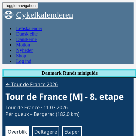
Toggle navigation
Cykelkalenderen
Løbskalender
Dansk elite
Danskerne
Motion
Nyheder
Shop
Log ind
Danmark Rundt miniguide
← Tour de France 2026
Tour de France [M] - 8. etape
Tour de France · 11.07.2026
Périgueux – Bergerac (182,0 km)
Overblik
Deltagere
Etaper