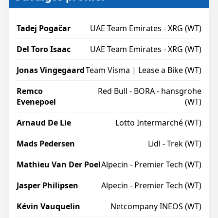
Tadej Pogačar
UAE Team Emirates - XRG (WT)
Del Toro Isaac
UAE Team Emirates - XRG (WT)
Jonas Vingegaard
Team Visma | Lease a Bike (WT)
Remco
Red Bull - BORA - hansgrohe
Evenepoel
(WT)
Arnaud De Lie
Lotto Intermarché (WT)
Mads Pedersen
Lidl - Trek (WT)
Mathieu Van Der Poel
Alpecin - Premier Tech (WT)
Jasper Philipsen
Alpecin - Premier Tech (WT)
Kévin Vauquelin
Netcompany INEOS (WT)